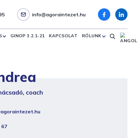
95
info@agoraintezet.hu
S
GINOP 3.2.1-21
KAPCSOLAT
RÓLUNK
ndrea
nácsadó, coach
agoraintezet.hu
 67