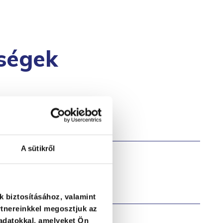
ségek
tanácsadó
A sütikről
k biztosításához, valamint
tnereinkkel megosztjuk az
adatokkal, amelyeket Ön