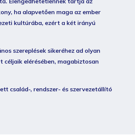
a. Elengedhetetlennek tartja az
tékony, ha alapvetően maga az ember
ezeti kultúrába, ezért a két irányú
nos szereplések sikeréhez ad olyan
ót céljaik elérésében, magabiztosan
tt család-, rendszer- és szervezetállító