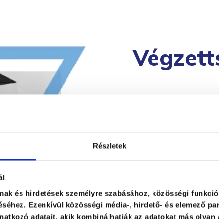
Végzett
Tréner-
Részletek
Coach
ál
lmak és hirdetések személyre szabásához, közösségi funkció
séhez. Ezenkívül közösségi média-, hirdető- és elemező par
atkozó adatait, akik kombinálhatják az adatokat más olyan 