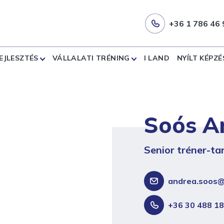
+36 1 786 46 
EJLESZTÉS
VÁLLALATI TRÉNING
I LAND
NYÍLT KÉPZÉ
Soós A
Senior tréner-ta
andrea.soos@
+36 30 488 18