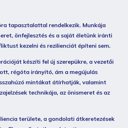
ra tapasztalattal rendelkezik. Munkája
ret, önfejlesztés és a saját életünk iránti
ktust kezelni és rezilienciát építeni sem.
rációját készíti fel új szerepükre, a vezetői
tt, régóta irányító, ám a megújulás
isszahúzó mintákat átírhatják, valamint
ajelzések technikája, az önismeret és az
liencia területe, a gondolati átkeretezések