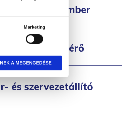
ikációs szakember
Marketing
és veszteségkísérő
NEK A MEGENGEDÉSE
- és szervezetállító