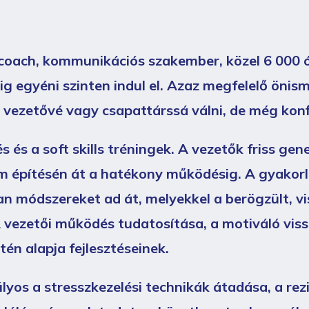
coach, kommunikációs szakember, közel 6 000 ó
 egyéni szinten indul el. Azaz megfelelő önisme
 vezetővé vagy csapattárssá válni, de még konfli
s és a soft skills tréningek. A vezetők friss gene
m építésén át a hatékony működésig. A gyakorlo
an módszereket ad át, melyekkel a berögzült, v
 vezetői működés tudatosítása, a motiváló vissz
n alapja fejlesztéseinek.
lyos a stresszkezelési technikák átadása, a rezi