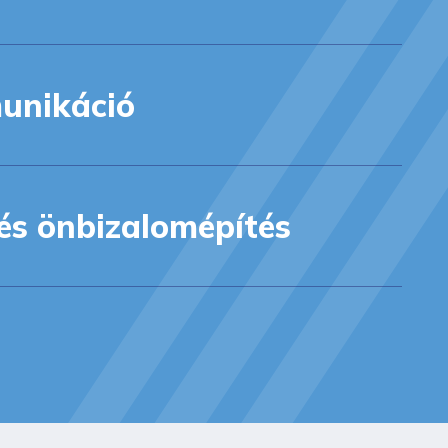
unikáció
és önbizalomépítés