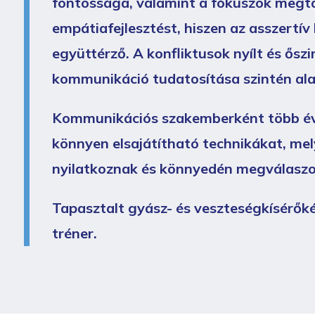
fontossága, valamint a fókuszok megta
empátiafejlesztést, hiszen az asszertí
együttérző. A konfliktusok nyílt és őszi
kommunikáció tudatosítása szintén ala
Kommunikációs szakemberként több évti
könnyen elsajátítható technikákat, mely
nyilatkoznak és könnyedén megválaszolj
Tapasztalt gyász- és veszteségkísérőkén
tréner.