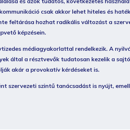
lálása és azok tudatos, következetes használat
v kommunikáció csak akkor lehet hiteles és ha
nte feltárása hozhat radikális változást a szerv
pvető képzésein.
zedes médiagyakorlattal rendelkezik. A nyilvá
ek által a résztvevők tudatosan kezelik a sajt
ák akár a provokatív kérdéseket is.
t szervezeti szintű tanácsadást is nyújt, emelle