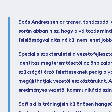
Soós Andrea senior tréner, tanácsadó, 
során abban hisz, hogy a változás mindig
felelősségvállalás nélkül nem lehet jobb
Speciális szakterületei a vezetőfejleszté
identitás megteremtésétől az önbizalo
szükségét érző feletteseknek pedig oly
megújíthatják vezetői eszköztárukat. A
eredményes vezetői kommunikáció szinté
Soft skills tréningjein különösen hangsú