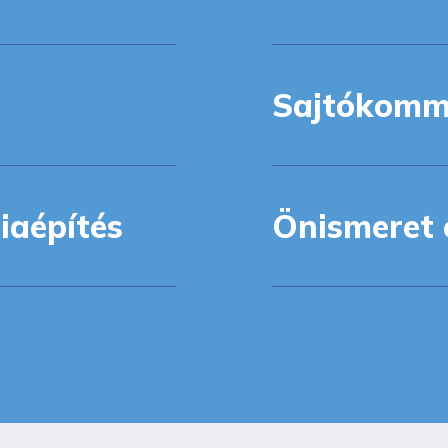
Sajtókomm
ciaépítés
Önismeret 