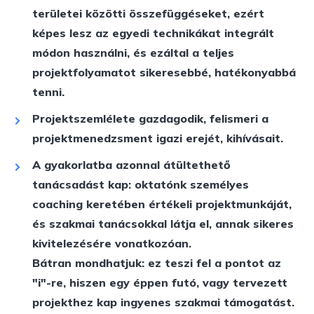
területei közötti összefüggéseket, ezért
képes lesz az egyedi technikákat integrált
módon használni, és ezáltal a teljes
projektfolyamatot sikeresebbé, hatékonyabbá
tenni.
Projektszemlélete gazdagodik, felismeri a
projektmenedzsment igazi erejét, kihívásait.
A gyakorlatba azonnal átültethető
tanácsadást kap: oktatónk személyes
coaching keretében értékeli projektmunkáját,
és szakmai tanácsokkal látja el, annak sikeres
kivitelezésére vonatkozóan.
Bátran mondhatjuk: ez teszi fel a pontot az
"i"-re, hiszen egy éppen futó, vagy tervezett
projekthez kap
ingyenes szakmai támogatás
t.