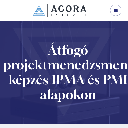
WEBINÁRJAINK
SZERVEZETFEJLESZTÉS
VEZETŐFEJLESZTÉS
Átfogó
VÁLLALATI TRÉNING
projektmenedzsmen
I LAND
NYÍLT KÉPZÉS
képzés IPMA és PMI
GINOP 3.2.1-21
alapokon
KAPCSOLAT
RÓLUNK