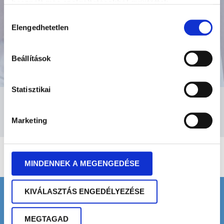
használt más szolgáltatásokból gyűjtöttek.
Hozzájárulás
Elengedhetetlen
kiválasztása
Beállítások
Statisztikai
TÓTH ZOLTÁN
kutatóbiológus, az AGORA Oktatási Intézet PM
Marketing
üzletágvezetője, IPMA tréner
MINDENNEK A MEGENGEDÉSE
KIVÁLASZTÁS ENGEDÉLYEZÉSE
Fontos információk
MEGTAGAD