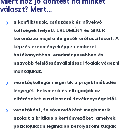
Miért hoz jó döntést ha minket
választ? Mert…
a konfliktusok, csúszások és növekvő
költségek helyett EREDMÉNY és SIKER
koronázza majd a dolgozók erőfeszítéseit. A
képzés eredményeképpen emberei
hatékonyabban, eredményesebben és
nagyobb felelősségvállalással fogják végezni
munkájukat.
vezetői/kollégái megértik a projektműködés
lényegét. Felismerik és elfogadják az
eltéréseket a rutinszerű tevékenységektől.
vezetőként, felsővezetőként megismerik
azokat a kritikus sikertényezőket, amelyek
pozíciójukban leginkább befolyásolni tudják