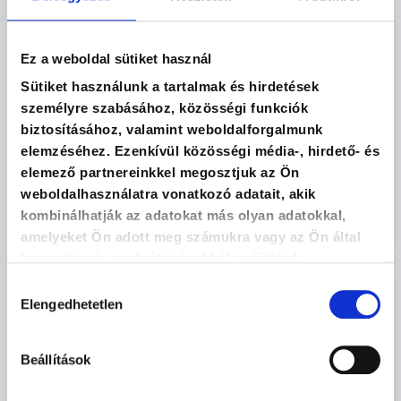
Ez a weboldal sütiket használ
Sütiket használunk a tartalmak és hirdetések
személyre szabásához, közösségi funkciók
biztosításához, valamint weboldalforgalmunk
elemzéséhez. Ezenkívül közösségi média-, hirdető- és
elemező partnereinkkel megosztjuk az Ön
Power BI képzés
weboldalhasználatra vonatkozó adatait, akik
kombinálhatják az adatokat más olyan adatokkal,
MEGNÉZEM
amelyeket Ön adott meg számukra vagy az Ön által
használt más szolgáltatásokból gyűjtöttek.
Hozzájárulás
Elengedhetetlen
kiválasztása
Beállítások