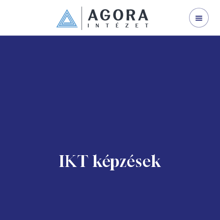
WEBINÁRJAINK
SZERVEZETFEJLESZTÉS
VEZETŐFEJLESZTÉS
VÁLLALATI TRÉNING
I LAND
NYÍLT KÉPZÉS
GINOP 3.2.1-21
IKT képzések
KAPCSOLAT
RÓLUNK