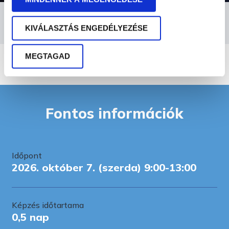
DR. FODOR T. GÁBOR
KIVÁLASZTÁS ENGEDÉLYEZÉSE
ügyvéd, munkajogász
MEGTAGAD
Fontos információk
Időpont
2026. október 7. (szerda) 9:00-13:00
Képzés időtartama
0,5 nap