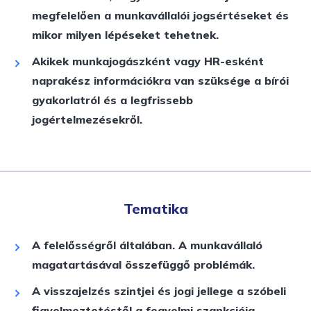
megfelelően a munkavállalói jogsértéseket és
mikor milyen lépéseket tehetnek.
Akikek munkajogászként vagy HR-esként
naprakész információkra van szüksége a bírói
gyakorlatról és a legfrissebb
jogértelmezésekről.
Tematika
A felelősségről általában. A munkavállaló
magatartásával összefüggő problémák.
A visszajelzés szintjei és jogi jellege a szóbeli
figyelmeztetéstől a fegyelmi szankcióig.