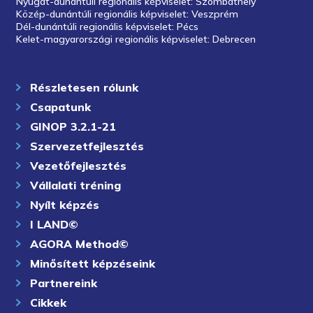
Nyugat-dunántúli regionális képviselet: Szombathely
Közép-dunántúli regionális képviselet: Veszprém
Dél-dunántúli regionális képviselet: Pécs
Kelet-magyarországi regionális képviselet: Debrecen
Részletesen rólunk
Csapatunk
GINOP 3.2.1-21
Szervezetfejlesztés
Vezetőfejlesztés
Vállalati tréning
Nyílt képzés
I LAND©
AGORA Method©
Minősített képzéseink
Partnereink
Cikkek