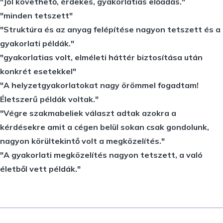
"Jól követhető, érdekes, gyakorlatias előadás."
"minden tetszett"
"Struktúra és az anyag felépítése nagyon tetszett és a
gyakorlati példák."
"gyakorlatias volt, elméleti háttér biztosítása után
konkrét esetekkel"
"A helyzetgyakorlatokat nagy örömmel fogadtam!
Életszerű példák voltak."
"Végre szakmabeliek választ adtak azokra a
kérdésekre amit a cégen belül sokan csak gondolunk,
nagyon körültekintő volt a megközelítés."
"A gyakorlati megközelítés nagyon tetszett, a való
életből vett példák."