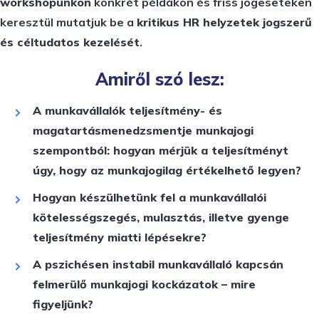
workshopunkon
konkrét példákon és friss jogeseteken
keresztül mutatjuk be a
kritikus HR helyzetek jogszerű
és céltudatos kezelését
.
Amiről szó lesz:
A munkavállalók teljesítmény- és
magatartásmenedzsmentje munkajogi
szempontból: hogyan mérjük a teljesítményt
úgy, hogy az munkajogilag értékelhető legyen?
Hogyan készülhetünk fel a munkavállalói
kötelességszegés, mulasztás, illetve gyenge
teljesítmény miatti lépésekre?
A pszichésen instabil munkavállaló kapcsán
felmerülő munkajogi kockázatok – mire
figyeljünk?