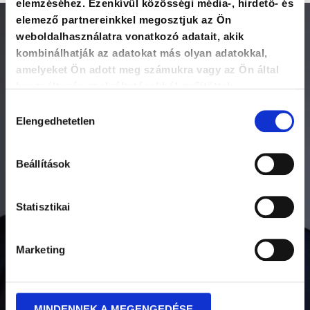
elemzéséhez. Ezenkívül közösségi média-, hirdető- és
elemező partnereinkkel megosztjuk az Ön
weboldalhasználatra vonatkozó adatait, akik
kombinálhatják az adatokat más olyan adatokkal,
amelyeket Ön adott meg számukra vagy az Ön által
használt más szolgáltatásokból gyűjtöttek.
Hozzájárulás
Elengedhetetlen
kiválasztása
Beállítások
Statisztikai
Marketing
MINDENNEK A MEGENGEDÉSE