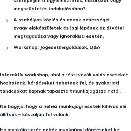
szerepeljen a figyelmeztetés, határozat vagy
megszüntetés indokolásában?
A szabályos közlés és annak nehézségei,
avagy előkészületek és jogi lépések az átvétel
megtagadása vagy ignorálása esetén.
Workshop: Jogesetmegoldások, Q&A
Interaktív workshop
, ahol a résztvevők
valós eseteket
hozhatnak, kérdéseket tehetnek fel, és gyakorlati
tanácsokat kapnak
tapasztalt munkajogászainktól.
Ne hagyja, hogy a nehéz munkajogi esetek kihívás elé
állítsák – készüljön fel velünk!
Ha munkája során
nehéz munkaügyi döntéseket
kell