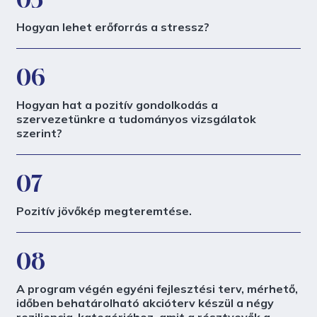
Hogyan lehet erőforrás a stressz?
06
Hogyan hat a pozitív gondolkodás a
szervezetünkre a tudományos vizsgálatok
szerint?
07
Pozitív jövőkép megteremtése.
08
A program végén egyéni fejlesztési terv, mérhető,
időben behatárolható akcióterv készül a négy
reziliencia-kategóriához, amit a résztvevők a