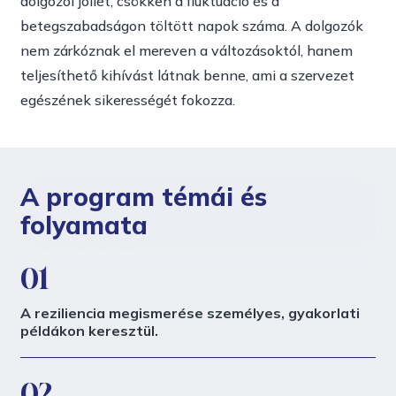
dolgozói jóllét, csökken a fluktuáció és a
betegszabadságon töltött napok száma. A dolgozók
nem zárkóznak el mereven a változásoktól, hanem
teljesíthető kihívást látnak benne, ami a szervezet
egészének sikerességét fokozza.
A program témái és
folyamata
01
A reziliencia megismerése személyes, gyakorlati
példákon keresztül.
02