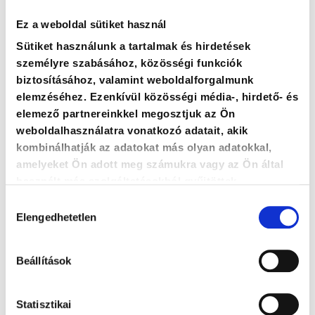
Ez a weboldal sütiket használ
Sütiket használunk a tartalmak és hirdetések
személyre szabásához, közösségi funkciók
biztosításához, valamint weboldalforgalmunk
elemzéséhez. Ezenkívül közösségi média-, hirdető- és
elemező partnereinkkel megosztjuk az Ön
weboldalhasználatra vonatkozó adatait, akik
kombinálhatják az adatokat más olyan adatokkal,
amelyeket Ön adott meg számukra vagy az Ön által
használt más szolgáltatásokból gyűjtöttek.
Hozzájárulás
* Elolvastam és elfogadom az
adatkezelési
Elengedhetetlen
kiválasztása
szabályzatot
Beállítások
ELKÜLDÖM
Statisztikai