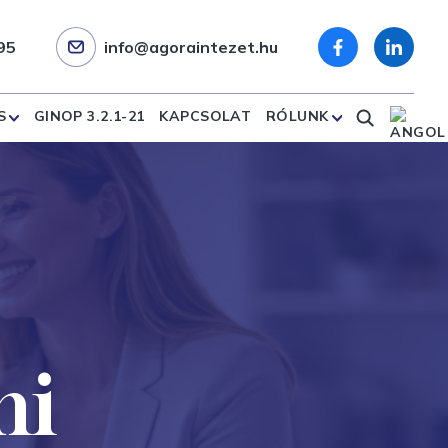
95
info@agoraintezet.hu
S
GINOP 3.2.1-21
KAPCSOLAT
RÓLUNK
ni