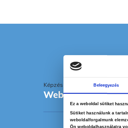
Képzés típusa
Beleegyezés
Webinar
Ez a weboldal sütiket haszn
Sütiket használunk a tarta
weboldalforgalmunk elemzé
Ön weboldalhasználatra von