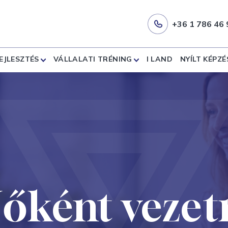
+36 1 786 46 
EJLESZTÉS
VÁLLALATI TRÉNING
I LAND
NYÍLT KÉPZÉ
őként vezet