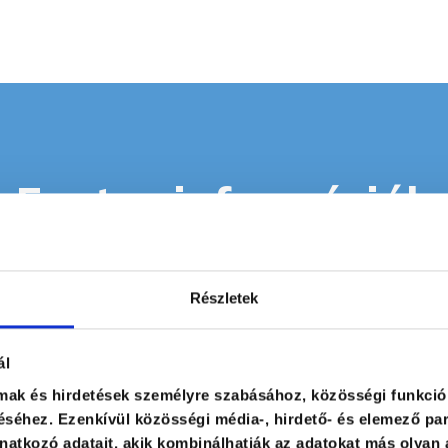
Fontos információk
Ár
Részletek
ingyenes
ál
lmak és hirdetések személyre szabásához, közösségi funkció
séhez. Ezenkívül közösségi média-, hirdető- és elemező par
atkozó adatait, akik kombinálhatják az adatokat más olyan 