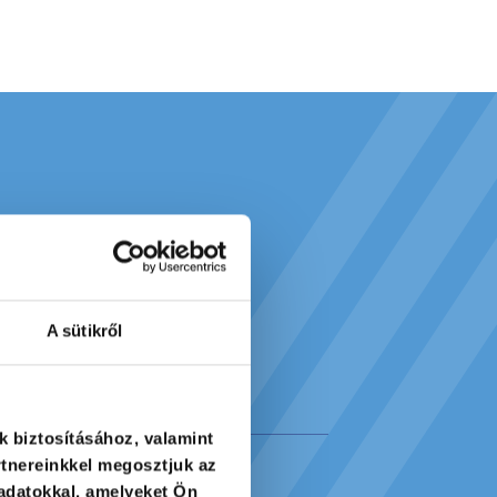
A sütikről
k biztosításához, valamint
tnereinkkel megosztjuk az
adatokkal, amelyeket Ön