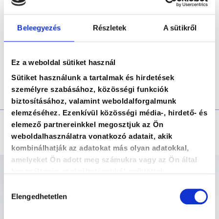
munkavállaló visszatérésére?
Mi a teendő, ha a GYES-en lévő munkavállaló
Beleegyezés
Részletek
A sütikről
vissza kíván térni a munka világába?
A munkakör felajánlás követelményrendszere,
Ez a weboldal sütiket használ
a pozíció-megszűnések nyomon követése, a
bérfejlesztés számításának szabályai
Sütiket használunk a tartalmak és hirdetések
személyre szabásához, közösségi funkciók
biztosításához, valamint weboldalforgalmunk
elemzéséhez. Ezenkívül közösségi média-, hirdető- és
elemező partnereinkkel megosztjuk az Ön
Oktatóink
weboldalhasználatra vonatkozó adatait, akik
kombinálhatják az adatokat más olyan adatokkal,
amelyeket Ön adott meg számukra vagy az Ön által
használt más szolgáltatásokból gyűjtöttek.
Hozzájárulás
Elengedhetetlen
kiválasztása