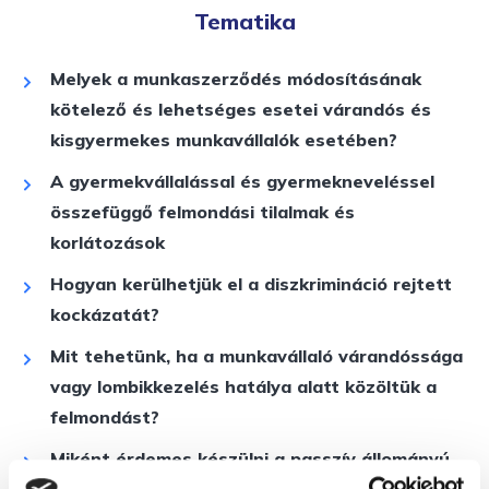
Tematika
Melyek a munkaszerződés módosításának
kötelező és lehetséges esetei várandós és
kisgyermekes munkavállalók esetében?
A gyermekvállalással és gyermekneveléssel
összefüggő felmondási tilalmak és
korlátozások
Hogyan kerülhetjük el a diszkrimináció rejtett
kockázatát?
Mit tehetünk, ha a munkavállaló várandóssága
vagy lombikkezelés hatálya alatt közöltük a
felmondást?
Miként érdemes készülni a passzív állományú