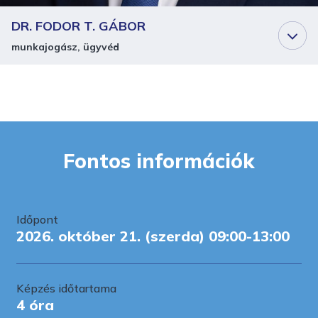
DR. FODOR T. GÁBOR
munkajogász, ügyvéd
Fontos információk
Időpont
2026. október 21. (szerda) 09:00-13:00
Képzés időtartama
4 óra