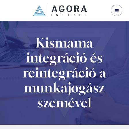
WEBINÁRJAINK
SZERVEZETFEJLESZTÉS
VEZETŐFEJLESZTÉS
Kismama
VÁLLALATI TRÉNING
integráció és
I LAND
reintegráció a
NYÍLT KÉPZÉS
munkajogász
GINOP 3.2.1-21
KAPCSOLAT
szemével
RÓLUNK