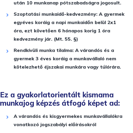
után 10 munkanap pótszabadságra jogosult.
Szoptatási munkaidő-kedvezmény:
A gyermek
egyéves koráig a napi munkaidőn belül 2x1
óra, ezt követően 6 hónapos korig 1 óra
kedvezmény jár. (Mt. 55. §)
Rendkívüli munka tilalma:
A várandós és a
gyermek 3 éves koráig a munkavállaló nem
kötelezhető éjszakai munkára vagy túlórára.
Ez a gyakorlatorientált kismama
munkajog képzés átfogó képet ad:
A várandós és kisgyermekes munkavállalókra
vonatkozó jogszabályi előírásokról