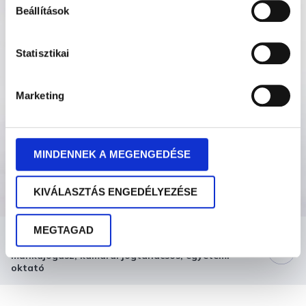
Beállítások
Statisztikai
Marketing
MINDENNEK A MEGENGEDÉSE
KIVÁLASZTÁS ENGEDÉLYEZÉSE
MEGTAGAD
DR. NYERGES ÉVA
munkajogász, kamarai jogtanácsos, egyetemi
oktató