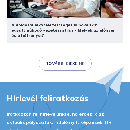
A dolgozói elkötelezettséget is növeli az
együttműködő vezetési stílus - Melyek az előnyei
és a hátrányai?
TOVÁBBI CIKKEINK
Hírlevél feliratkozás
Iratkozzon fel hírlevelünkre, ha érdeklik az
aktuális pályázatok, induló nyílt képzések, HR