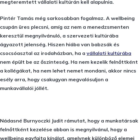
megteremtett vállalati kultúrán kell alapulnia.
Pintér Tamás még sarkosabban fogalmaz. A wellbeing
csupán üres plecsni, amíg az nem a menedzsmenten
keresztül megnyilvánuló, a szervezeti kultúrába
ágyazott jelenség. Hiszen hiába van babzsák és
csocsóasztal az irodaházban, ha a
vállalati kultúrába
nem épült be az őszinteség. Ha nem kezelik felnőttként
a kollégákat, ha nem lehet nemet mondani, akkor nincs
esély arra, hogy csakugyan megvalósuljon a
munkavállalói jóllét.
Nádasné Burnyoczki Judit rámutat, hogy a munkatársak
felnőttként kezelése abban is megnyilvánul, hogy a
wellbeing egyfajta kínálat, amelynek különböző elemei