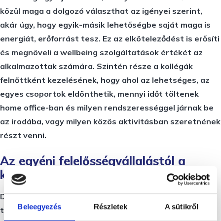
közül maga a dolgozó választhat az igényei szerint,
akár úgy, hogy egyik-másik lehetőségbe saját maga is
energiát, erőforrást tesz. Ez az elköteleződést is erősíti
és megnöveli a wellbeing szolgáltatások értékét az
alkalmazottak számára. Szintén része a kollégák
felnőttként kezelésének, hogy ahol az lehetséges, az
egyes csoportok eldönthetik, mennyi időt töltenek
home office-ban és milyen rendszerességgel járnak be
az irodába, vagy milyen közös aktivitásban szeretnének
részt venni.
Az egyéni felelősségvállalástól a
kiteljesedésig
De felnőttnek tekinthető-e minden munkavállaló? –
Beleegyezés
Részletek
A sütikről
teszi fel a kérdést Pintér Tamás Ráskó Eszter