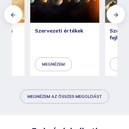
ciklus
Szervezeti értékek
Szervez
fejlesz
MEGNÉZEM
MEGN
MEGNÉZEM AZ ÖSSZES MEGOLDÁST