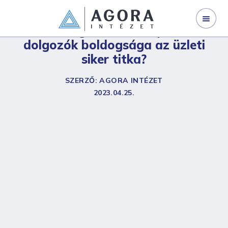
WEBINÁRJAINK
Wellbeing a munkahelyen – A
dolgozók boldogsága az üzleti
SZERVEZETFEJLESZTÉS
siker titka?
VEZETŐFEJLESZTÉS
SZERZŐ: AGORA INTÉZET
VÁLLALATI TRÉNING
2023.04.25.
I LAND
NYÍLT KÉPZÉS
GINOP 3.2.1-21
KAPCSOLAT
RÓLUNK