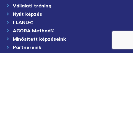
Vállalati tréning
Nyílt képzés
I LAND©
AGORA Method©
Minősített képzéseink
Partnereink
Cikkek
Podcast
Karrier
Kapcsolat