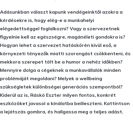
Adásunkban választ kapunk vendégeinktől azokra a
kérdésekre is, hogy elég-e a munkahelyi
elégedettséggel foglalkozni? Vagy a szervezetnek
figyelnie kell az egészségre, magánéleti gondokra is?
Hogyan lehet a szervezet hatáskörén kívül eső, a
környezeti tényezők miatti szorongást csökkenteni, és
mekkora szerepet tölt be a humor a nehéz időkben?
Mennyire dolga a cégeknek a munkavállalók minden
problémáját megoldani? Melyek a wellbeing
szükségletek különbségei generációs szempontból?
Kiderül az is, Ráskó Eszter milyen fontos, konkrét
eszközöket javasol a kínálatba beilleszteni. Kattintson
a lejátszás gombra, és hallgassa meg a teljes adást.