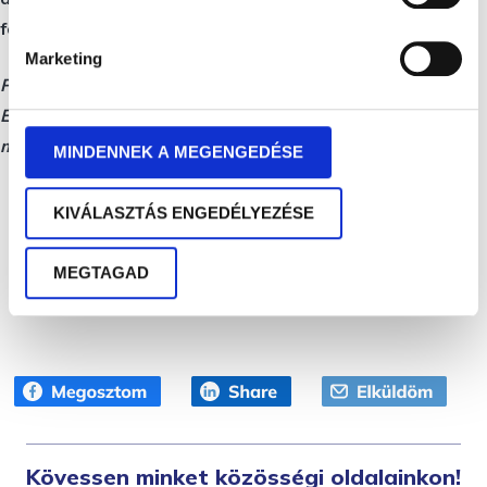
fontosság éreztetése és a figyelem is része.
Marketing
Podcastunkat Nádasné Burnyoczki Judittal, Ráskó
Eszterrel és Pintér Tamással ide kattintva hallgathatja
meg:
MINDENNEK A MEGENGEDÉSE
KIVÁLASZTÁS ENGEDÉLYEZÉSE
MEGTAGAD
Kövessen minket közösségi oldalainkon!