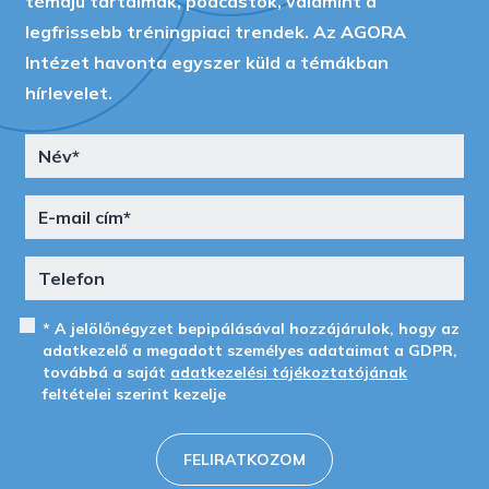
témájú tartalmak, podcastok, valamint a
legfrissebb tréningpiaci trendek. Az AGORA
Intézet havonta egyszer küld a témákban
hírlevelet.
* A jelölőnégyzet bepipálásával hozzájárulok, hogy az
adatkezelő a megadott személyes adataimat a GDPR,
továbbá a saját
adatkezelési tájékoztatójának
feltételei szerint kezelje
FELIRATKOZOM