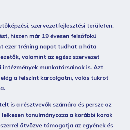
őképzési, szervezetfejlesztési területen.
st, hiszen már 19 évesen felsőfokú
nt ezer tréning napot tudhat a háta
ezetők, valamint az egész szervezet
yi intézmények munkatársainak is. Azt
elég a felszínt karcolgatni, valós tükröt
a.
elt is a résztvevők számára és persze az
, lelkesen tanulmányozza a korábbi korok
dszerrel ötvözve támogatja az egyének és