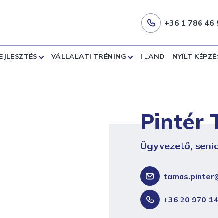
+36 1 786 46 
EJLESZTÉS
VÁLLALATI TRÉNING
I LAND
NYÍLT KÉPZÉ
Pintér
Ügyvezető, seni
tamas.pinter
+36 20 970 14