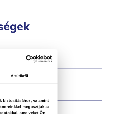
ségek
tanácsadó
A sütikről
kommunikátor
k biztosításához, valamint
tnereinkkel megosztjuk az
adatokkal, amelyeket Ön