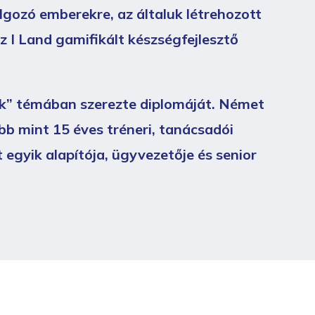
lgozó emberekre, az általuk létrehozott
z I Land gamifikált készségfejlesztő
gek” témában szerezte diplomáját. Német
b mint 15 éves tréneri, tanácsadói
 egyik alapítója, ügyvezetője és senior