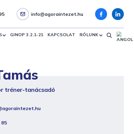
95
info@agoraintezet.hu
S
GINOP 3.2.1-21
KAPCSOLAT
RÓLUNK
 Tamás
or tréner-tanácsadó
@agoraintezet.hu
 85