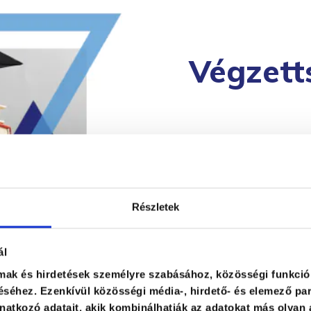
Végzett
Tréner-
Részletek
Üzleti 
ál
lmak és hirdetések személyre szabásához, közösségi funkció
séhez. Ezenkívül közösségi média-, hirdető- és elemező par
atkozó adatait, akik kombinálhatják az adatokat más olyan 