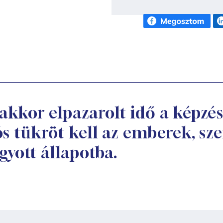
 akkor elpazarolt idő a képzé
lós tükröt kell az emberek, sz
gyott állapotba.