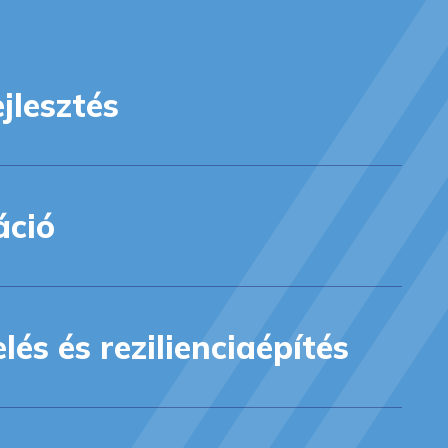
jlesztés
ció
lés és rezilienciaépítés