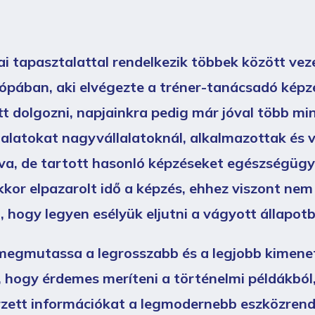
 tapasztalattal rendelkezik többek között vezet
ópában, aki elvégezte a tréner-tanácsadó képzé
tt dolgozni, napjainkra pedig már jóval több mi
alatokat nagyvállalatoknál, alkalmazottak és v
lva, de tartott hasonló képzéseket egészségüg
kkor elpazarolt idő a képzés, ehhez viszont nem 
, hogy legyen esélyük eljutni a vágyott állapotb
megmutassa a legrosszabb és a legjobb kimenet
, hogy érdemes meríteni a történelmi példákból
zerzett információkat a legmodernebb eszközren