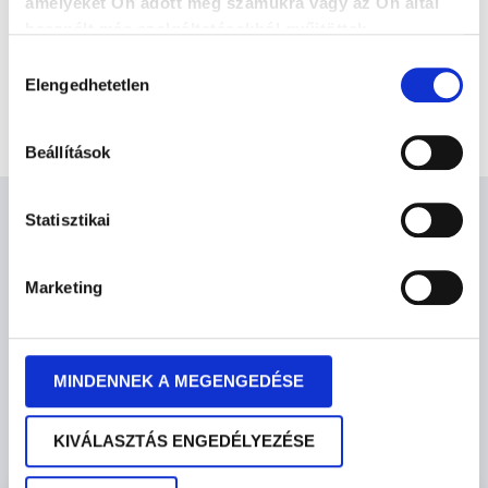
amelyeket Ön adott meg számukra vagy az Ön által
használt más szolgáltatásokból gyűjtöttek.
Hozzájárulás
Elengedhetetlen
kiválasztása
Beállítások
Statisztikai
Személyre szabott
megoldásaink a témában
Marketing
MINDENNEK A MEGENGEDÉSE
KIVÁLASZTÁS ENGEDÉLYEZÉSE