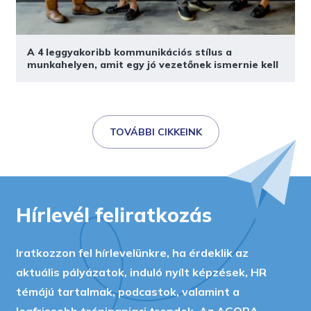
A 4 leggyakoribb kommunikációs stílus a
munkahelyen, amit egy jó vezetőnek ismernie kell
TOVÁBBI CIKKEINK
Hírlevél feliratkozás
Iratkozzon fel hírlevelünkre, ha érdeklik az
aktuális pályázatok, induló nyílt képzések, HR
témájú tartalmak, podcastok, valamint a
legfrissebb tréningpiaci trendek. Az AGORA