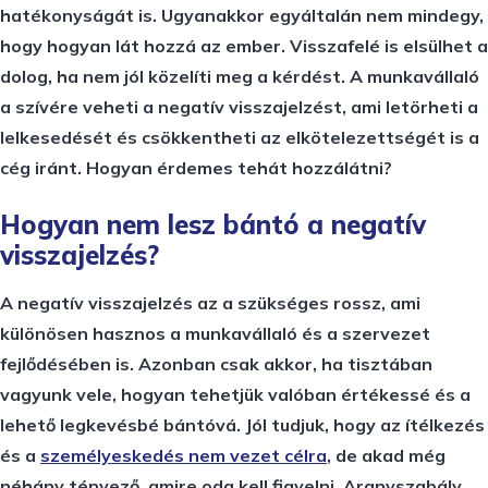
hatékonyságát is. Ugyanakkor egyáltalán nem mindegy,
hogy hogyan lát hozzá az ember. Visszafelé is elsülhet a
dolog, ha nem jól közelíti meg a kérdést. A munkavállaló
a szívére veheti a negatív visszajelzést, ami letörheti a
lelkesedését és csökkentheti az elkötelezettségét is a
cég iránt. Hogyan érdemes tehát hozzálátni?
Hogyan nem lesz bántó a negatív
visszajelzés?
A negatív visszajelzés az a szükséges rossz, ami
különösen hasznos a munkavállaló és a szervezet
fejlődésében is. Azonban csak akkor, ha tisztában
vagyunk vele, hogyan tehetjük valóban értékessé és a
lehető legkevésbé bántóvá. Jól tudjuk, hogy az ítélkezés
és a
személyeskedés nem vezet célra
, de akad még
néhány tényező, amire oda kell figyelni. Aranyszabály