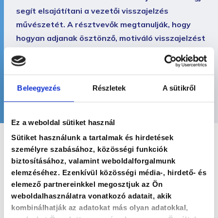
segít elsajátítani a vezetői visszajelzés
művészetét. A résztvevők megtanulják, hogy
hogyan adjanak ösztönző, motiváló visszajelzést
akkor, ha a munkavállaló teljesítménye csökken.
Ennek eredményeként csapatuk kevesebb
hibával és eredményesebben dolgozik majd.
A
Beleegyezés
Részletek
A sütikről
programról bővebb információt itt talál.
Ez a weboldal sütiket használ
Sütiket használunk a tartalmak és hirdetések
személyre szabásához, közösségi funkciók
biztosításához, valamint weboldalforgalmunk
elemzéséhez. Ezenkívül közösségi média-, hirdető- és
elemező partnereinkkel megosztjuk az Ön
weboldalhasználatra vonatkozó adatait, akik
Kövessen minket közösségi oldalainkon!
kombinálhatják az adatokat más olyan adatokkal,