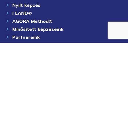
Nyílt képzés
I LAND©
AGORA Method©
Minősített képzéseink
Partnereink
Cikkek
Podcast
Karrier
Kapcsolat
Adatvédelmi tájékoztató
Minden jog fenntartva.© 2010-2026 AGORA Oktatási Intézet