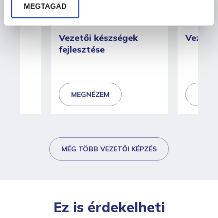
MEGTAGAD
s
Vezetői készségek
Vezetői
fejlesztése
MEGNÉZEM
MEGN
MÉG TÖBB VEZETŐI KÉPZÉS
Ez is érdekelheti