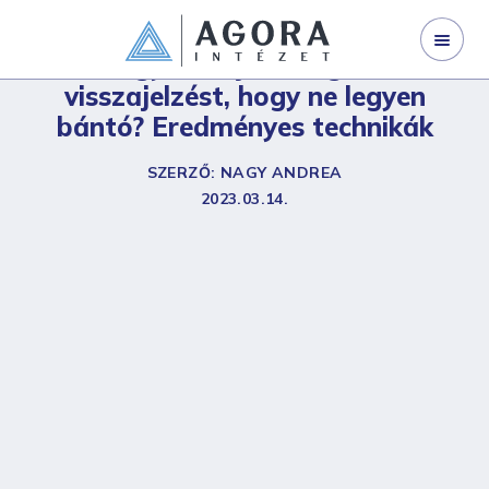
WEBINÁRJAINK
Hogyan adjunk negatív
visszajelzést, hogy ne legyen
SZERVEZETFEJLESZTÉS
bántó? Eredményes technikák
VEZETŐFEJLESZTÉS
SZERZŐ: NAGY ANDREA
VÁLLALATI TRÉNING
2023.03.14.
I LAND
NYÍLT KÉPZÉS
GINOP 3.2.1-21
KAPCSOLAT
RÓLUNK