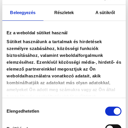
Izgalmas prezentáció témák: 5
hatásos történetmesélési
Beleegyezés
Részletek
A sütikről
technika, ami leköti a
hallgatóság figyelmét
Ez a weboldal sütiket használ
Sütiket használunk a tartalmak és hirdetések
Egy prezentációnak többféle küldetése is lehet: a
személyre szabásához, közösségi funkciók
beszélő célul tűzheti ki a hallgatóság inspirálását,
biztosításához, valamint weboldalforgalmunk
informálását és meggyőzését is. Ugyanakkor az
elemzéséhez. Ezenkívül közösségi média-, hirdető- és
előadás könnyen kudarcba fullad, ha nem képes
elemező partnereinkkel megosztjuk az Ön
felkelteni és fenntartani a jelenlévők figyelmét. Ez
weboldalhasználatra vonatkozó adatait, akik
nem könnyű feladat, az izgalmas prezentációs
kombinálhatják az adatokat más olyan adatokkal,
témákon túl a leghatásosabb történetmesélési
amelyeket Ön adott meg számukra vagy az Ön által
technikák ismerete sem árt hozzá.
használt más szolgáltatásokból gyűjtöttek.
Hozzájárulás
Elengedhetetlen
kiválasztása