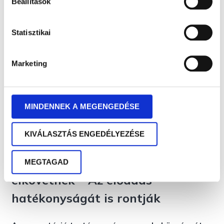
Beállítások
Statisztikai
Marketing
MINDENNEK A MEGENGEDÉSE
ELŐADÁS
KOMMUNIKÁCIÓ
PREZENTÁCIÓ
KIVÁLASZTÁS ENGEDÉLYEZÉSE
A 6 leggyakoribb hiba, amit
prezentáció közben sokan
MEGTAGAD
elkövetnek – Az előadás
hatékonyságát is rontják