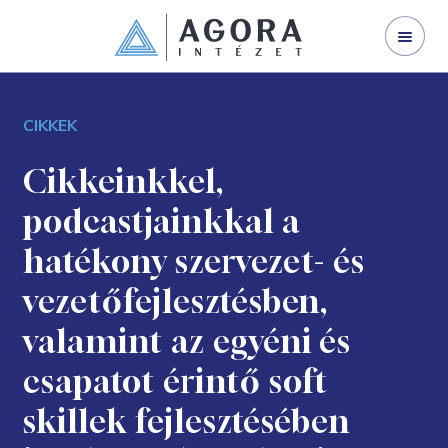
WEBINÁRJAINK
SZERVEZETFEJLESZTÉS
CIKKEK
VEZETŐFEJLESZTÉS
VÁLLALATI TRÉNING
Cikkeinkkel,
podcastjainkkal a
I LAND
hatékony szervezet- és
NYÍLT KÉPZÉS
vezetőfejlesztésben,
GINOP 3.2.1-21
valamint az egyéni és
KAPCSOLAT
csapatot érintő soft
RÓLUNK
skillek fejlesztésében