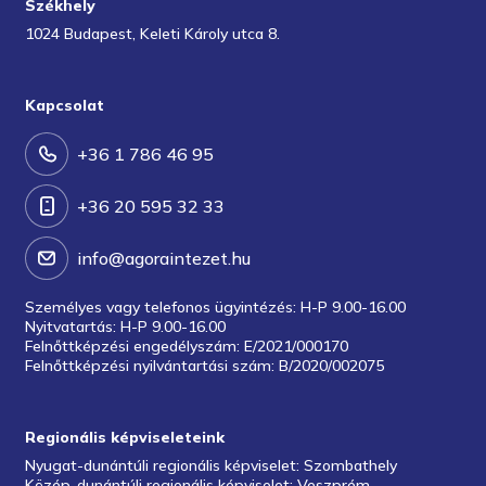
Székhely
1024 Budapest, Keleti Károly utca 8.
Kapcsolat
+36 1 786 46 95
+36 20 595 32 33
info@agoraintezet.hu
Személyes vagy telefonos ügyintézés: H-P 9.00-16.00
Nyitvatartás: H-P 9.00-16.00
Felnőttképzési engedélyszám: E/2021/000170
Felnőttképzési nyilvántartási szám: B/2020/002075
Regionális képviseleteink
Nyugat-dunántúli regionális képviselet: Szombathely
Közép-dunántúli regionális képviselet: Veszprém