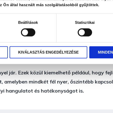
 Ön által használt más szolgáltatásokból gyűjtöttek.
yan fejezhetjük ki magunkat 
Beállítások
Statisztikai
nk magabiztos kifejezése. Ebbe beletartoznak 
gy nyíltan vállaljuk az érzéseinket, igényeinke
 kérni és kérdezni, sőt nemet mondani is, ha ú
KIVÁLASZTÁS ENGEDÉLYEZÉSE
MINDEN
 jár. Ezek közül kiemelhető például, hogy fejles
t, amelyben mindkét fél nyer, őszintébb kapcso
lyi hangulatot és hatékonyságot is.