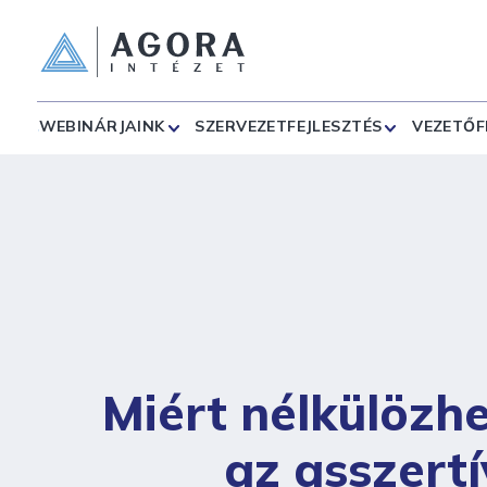
WEBINÁRJAINK
SZERVEZETFEJLESZTÉS
VEZETŐF
Miért nélkülözhe
az asszertí