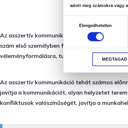
adott meg számukra vagy az
Hog
Hozzájárulás
Elengedhetetlen
kiválasztása
Az asszertív kommunikáció másik kulcsa önmagu
szám első személyben fogalmazunk, de az is, ho
véleményformálásra, tudunk szégyenkezés nélkül
MEGTAGAD
Az asszertív kommunikáció tehát számos előnnyel
javítja a kommunikációt, olyan helyzetet terem
konfliktusok valószínűségét, javítja a munkahe