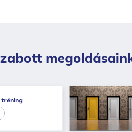
szabott megoldásain
 tréning