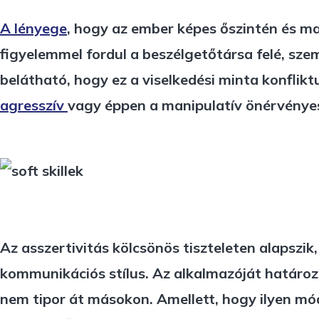
A lényege
, hogy az ember képes őszintén és mag
figyelemmel fordul a beszélgetőtársa felé, szem
belátható, hogy ez a viselkedési minta konflik
agresszív
vagy éppen a manipulatív önérvényes
Az asszertivitás kölcsönös tiszteleten alapszi
kommunikációs stílus. Az alkalmazóját határoz
nem tipor át másokon. Amellett, hogy ilyen mód