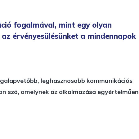
ció fogalmával, mint egy olyan
ti az érvényesülésünket a mindennapok
k legalapvetőbb, leghasznosabb kommunikációs
l van szó, amelynek az alkalmazása egyértelműen