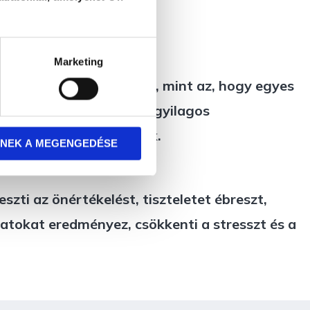
jól?
Marketing
olyan formai dolgok is, mint az, hogy egyes
t, képesek vagyunk a tárgyilagos
gy látjuk helyénvalónak.
NEK A MEGENGEDÉSE
zti az önértékelést, tiszteletet ébreszt,
latokat eredményez, csökkenti a stresszt és a