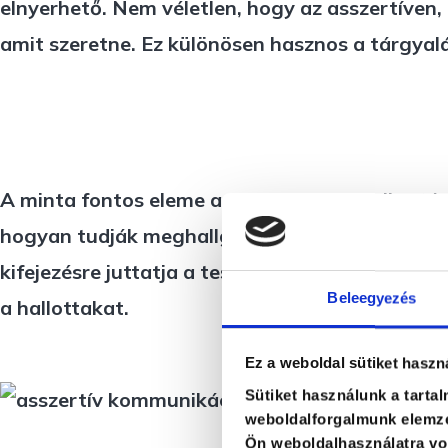
elnyerhető. Nem véletlen, hogy az asszertíven
amit szeretne. Ez különösen hasznos a tárgyalá
A minta fontos eleme a másik fél meghallgatás
hogyan tudják meghallgatni egymást. A jó hallg
kifejezésre juttatja a testbeszédével is. Reagá
Beleegyezés
a hallottakat.
Ez a weboldal sütiket haszn
Sütiket használunk a tarta
weboldalforgalmunk elemzé
Ön weboldalhasználatra von