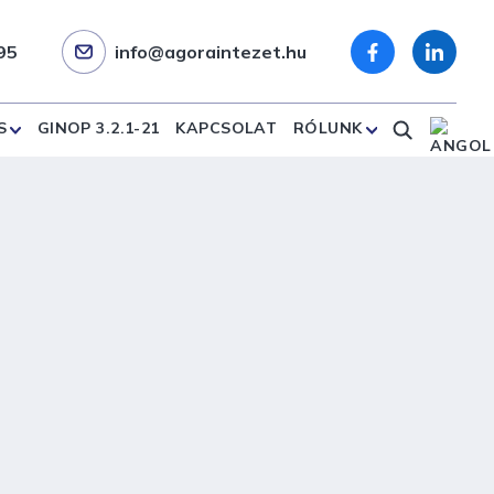
95
info@agoraintezet.hu
S
GINOP 3.2.1-21
KAPCSOLAT
RÓLUNK