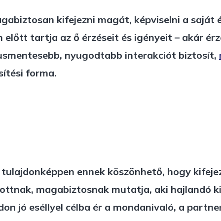
abiztosan kifejezni magát, képviselni a saját é
 előtt tartja az ő érzéseit és igényeit – akár 
tusmentesebb, nyugodtabb interakciót biztosít,
ítési forma.
k, tulajdonképpen ennek köszönhető, hogy kifej
ottnak, magabiztosnak mutatja, aki hajlandó ki
on jó eséllyel célba ér a mondanivaló, a partn