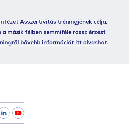
tézet Asszertivitás tréningjének célja,
 a másik félben semmiféle rossz érzést
ningről bővebb információt itt olvashat
.