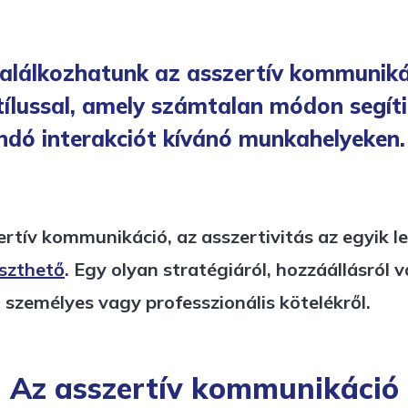
találkozhatunk az asszertív kommuniká
stílussal, amely számtalan módon segí
andó interakciót kívánó munkahelyeken.
szertív kommunikáció, az asszertivitás az egyi
eszthető
. Egy olyan stratégiáról, hozzáállásró
 személyes vagy professzionális kötelékről.
Az asszertív kommunikáció