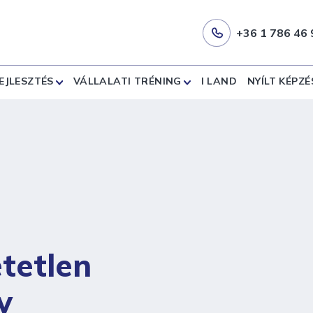
+36 1 786 46 
EJLESZTÉS
VÁLLALATI TRÉNING
I LAND
NYÍLT KÉPZÉ
tetlen
v