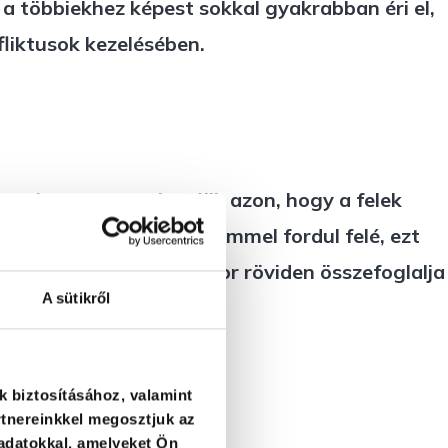
a többiekhez képest sokkal gyakrabban éri el,
fliktusok kezelésében.
során nagyon sok múlik azon, hogy a felek
fejtésére, értő figyelemmel fordul felé, ezt
érteni a partnerét, olykor röviden összefoglalja
A sütikről
k biztosításához, valamint
tnereinkkel megosztjuk az
adatokkal, amelyeket Ön