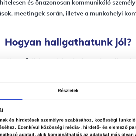
, hitelesen és önazonosan kommunikáló személy 
sok, meetingek során, illetve a munkahelyi kon
Hogyan hallgathatunk jól?
a. Nem tűnik bonyolultnak, de egy beszélgetés 
atóság időt hagy a másiknak a mondanivalója ki
l az elhangzottakra, visszakérdez, meg szeretné 
Részletek
ál
lmak és hirdetések személyre szabásához, közösségi funkció
séhez. Ezenkívül közösségi média-, hirdető- és elemező par
atkozó adatait, akik kombinálhatják az adatokat más olyan 