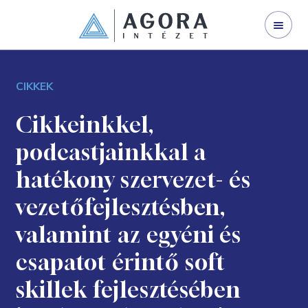
WEBINÁRJAINK
SZERVEZETFEJLESZTÉS
CIKKEK
VEZETŐFEJLESZTÉS
VÁLLALATI TRÉNING
Cikkeinkkel,
podcastjainkkal a
I LAND
hatékony szervezet- és
NYÍLT KÉPZÉS
vezetőfejlesztésben,
GINOP 3.2.1-21
valamint az egyéni és
KAPCSOLAT
csapatot érintő soft
RÓLUNK
skillek fejlesztésében