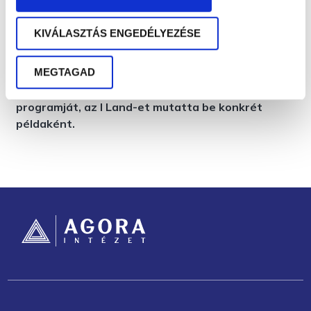
programok?” témakörét járták körbe az előadók.
Az eseményen Pintér Tamás, az AGORA Intézet
KIVÁLASZTÁS ENGEDÉLYEZÉSE
ügyvezetője, senior tréner-tanácsadója a
gamifikációról, a munkaerő-megtartás egyik
MEGTAGAD
eszközének fontosságáról adott elő. Az AGORA
Intézet saját, online gamifikált készségfejlesztő
programját, az I Land-et mutatta be konkrét
példaként.