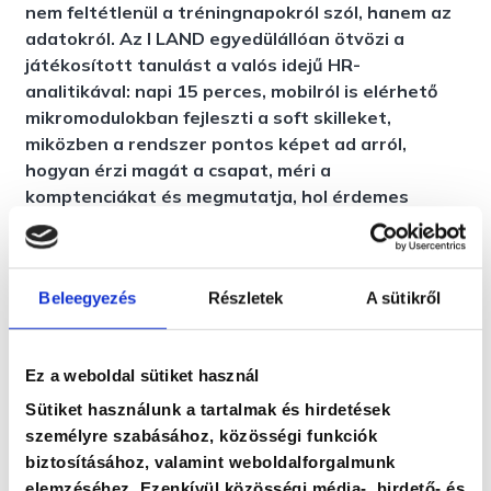
nem feltétlenül a tréningnapokról szól, hanem az
adatokról. Az I LAND egyedülállóan ötvözi a
játékosított tanulást a valós idejű HR-
analitikával: napi 15 perces, mobilról is elérhető
mikromodulokban fejleszti a soft skilleket,
miközben a rendszer pontos képet ad arról,
hogyan érzi magát a csapat, méri a
komptenciákat és megmutatja, hol érdemes
fejlesztési erőforrásra fókuszálni.
Beleegyezés
Részletek
A sütikről
Ez a weboldal sütiket használ
Sütiket használunk a tartalmak és hirdetések
személyre szabásához, közösségi funkciók
biztosításához, valamint weboldalforgalmunk
elemzéséhez. Ezenkívül közösségi média-, hirdető- és