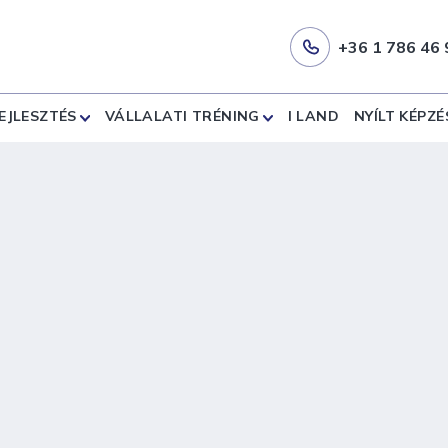
+36 1 786 46 
EJLESZTÉS
VÁLLALATI TRÉNING
I LAND
NYÍLT KÉPZÉ