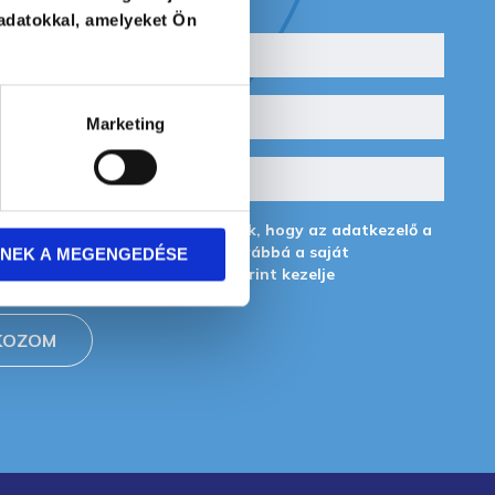
adatokkal, amelyeket Ön
Marketing
égyzet bepipálásával hozzájárulok, hogy az adatkezelő a
emélyes adataimat a GDPR, továbbá a saját
NEK A MEGENGEDÉSE
i tájékoztatójának
feltételei szerint kezelje
KOZOM