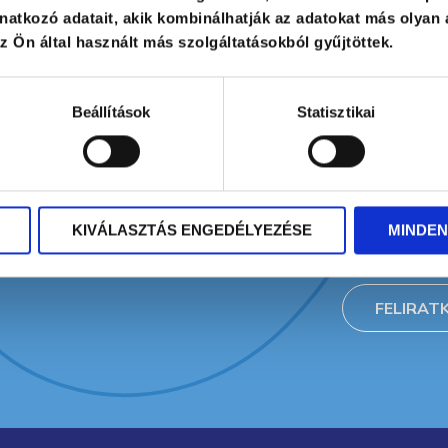
atkozó adatait, akik kombinálhatják az adatokat más olyan 
 Ön által használt más szolgáltatásokból gyűjtöttek.
 aktuális
ájú
Beállítások
Statisztikai
ebb
havonta
* A jelölőn
megadott sz
KIVÁLASZTÁS ENGEDÉLYEZÉSE
MINDEN
adatkezelés
FELIRAT