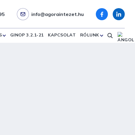
95
info@agoraintezet.hu
S
GINOP 3.2.1-21
KAPCSOLAT
RÓLUNK