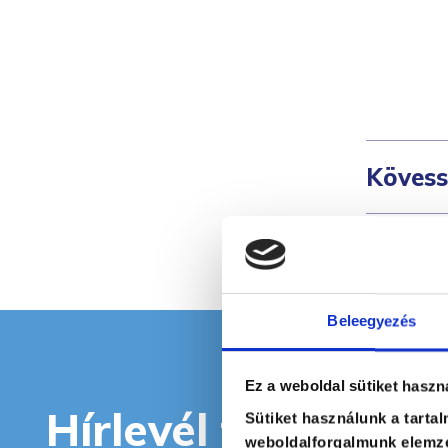
Kövess
Beleegyezés
Ez a weboldal sütiket haszn
Hírlevél feliratkoz
Sütiket használunk a tarta
weboldalforgalmunk elemzé