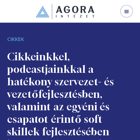
WEBINÁRJAINK
SZERVEZETFEJLESZTÉS
CIKKEK
VEZETŐFEJLESZTÉS
VÁLLALATI TRÉNING
Cikkeinkkel,
podcastjainkkal a
I LAND
hatékony szervezet- és
NYÍLT KÉPZÉS
vezetőfejlesztésben,
GINOP 3.2.1-21
valamint az egyéni és
KAPCSOLAT
csapatot érintő soft
RÓLUNK
skillek fejlesztésében