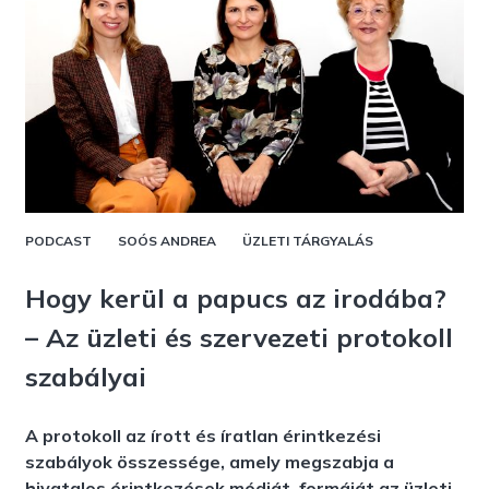
PODCAST
SOÓS ANDREA
ÜZLETI TÁRGYALÁS
Hogy kerül a papucs az irodába?
– Az üzleti és szervezeti protokoll
szabályai
A protokoll az írott és íratlan érintkezési
szabályok összessége, amely megszabja a
hivatalos érintkezések módját, formáját az üzleti