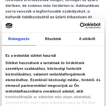
életben, de számos más területen is. Adásunkban
sorra vesszük a legfontosabb szabályokat, a
kulturák találkozásától az üzleti étkezésen át
egészen a női dilemmákig. Soós Andrea vendégei
Görög Ibolya protokollszakértő és Dr. Béres
Eszter a Mercedes-Benz Hungária Kft. HR
Beleegyezés
Részletek
A sütikről
vezetője.
Ez a weboldal sütiket használ
Sütiket használunk a tartalmak és hirdetések
személyre szabásához, közösségi funkciók
biztosításához, valamint weboldalforgalmunk
elemzéséhez. Ezenkívül közösségi média-, hirdető- és
elemező partnereinkkel megosztjuk az Ön
weboldalhasználatra vonatkozó adatait, akik
kombinálhatják az adatokat más olyan adatokkal,
amelyeket Ön adott meg számukra vagy az Ön által