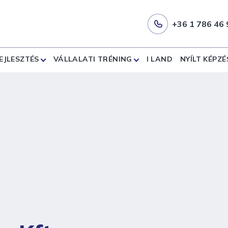
+36 1 786 46 
EJLESZTÉS
VÁLLALATI TRÉNING
I LAND
NYÍLT KÉPZÉ