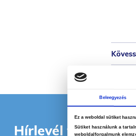
Kövess
Beleegyezés
Ez a weboldal sütiket haszn
Hírlevél feliratkoz
Sütiket használunk a tarta
weboldalforgalmunk elemzé