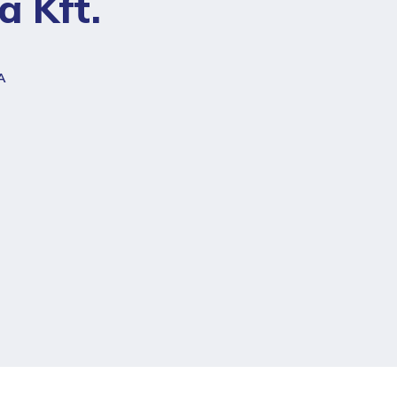
a Kft.
A