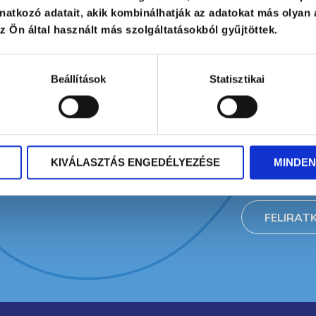
atkozó adatait, akik kombinálhatják az adatokat más olyan 
 Ön által használt más szolgáltatásokból gyűjtöttek.
 aktuális
ájú
Beállítások
Statisztikai
ebb
havonta
* A jelölőn
megadott sz
KIVÁLASZTÁS ENGEDÉLYEZÉSE
MINDEN
adatkezelés
FELIRAT