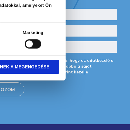
adatokkal, amelyeket Ön
Marketing
égyzet bepipálásával hozzájárulok, hogy az adatkezelő a
emélyes adataimat a GDPR, továbbá a saját
NEK A MEGENGEDÉSE
i tájékoztatójának
feltételei szerint kezelje
KOZOM