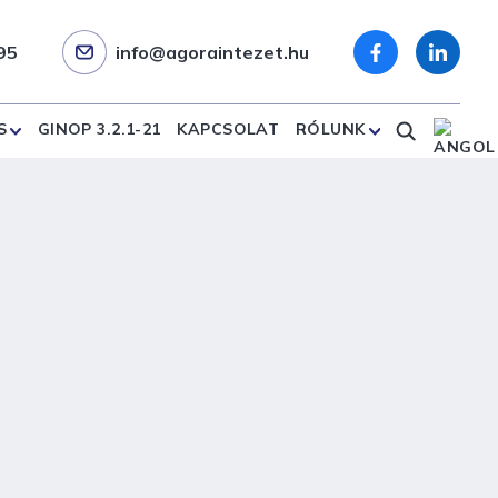
95
info@agoraintezet.hu
S
GINOP 3.2.1-21
KAPCSOLAT
RÓLUNK