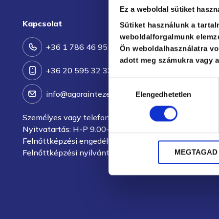
Ez a weboldal sütiket haszn
Kapcsolat
Sütiket használunk a tarta
weboldalforgalmunk elemzé
+36 1 786 46 95
Ön weboldalhasználatra von
adott meg számukra vagy az
+36 20 595 32 33
Hozzájárulás
info@agoraintezet.hu
Elengedhetetlen
kiválasztása
Személyes vagy telefonos ügyintézés: H-P 9.00-16.0
Nyitvatartás: H-P 9.00-16.00
Felnőttképzési engedélyszám: E/2021/000170
Felnőttképzési nyilvántartási szám: B/2020/002075
MEGTAGAD