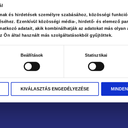
Közép-dunántúli regionális képviselet: Veszprém
ál
Dél-dunántúli regionális képviselet: Pécs
Kelet-magyarországi regionális képviselet: Debrecen
lmak és hirdetések személyre szabásához, közösségi funkció
séhez. Ezenkívül közösségi média-, hirdető- és elemező par
atkozó adatait, akik kombinálhatják az adatokat más olyan 
 Ön által használt más szolgáltatásokból gyűjtöttek.
Beállítások
Statisztikai
0
KIVÁLASZTÁS ENGEDÉLYEZÉSE
MINDEN