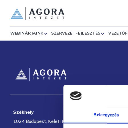
WEBINÁRJAINK
SZERVEZETFEJLESZTÉS
VEZETŐF
Székhely
Beleegyezés
1024 Budapest, Keleti Károly utca 8.