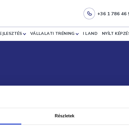
+36 1 786 46 
EJLESZTÉS
VÁLLALATI TRÉNING
I LAND
NYÍLT KÉPZÉ
Regionális képviseleteink
Részletek
Nyugat-dunántúli regionális képviselet: Szombathely