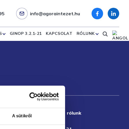
95
info@agoraintezet.hu
S
GINOP 3.2.1-21
KAPCSOLAT
RÓLUNK
Részletesen rólunk
A sütikről
Csapatunk