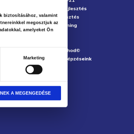
GINOP 3.2.1-21
Szervezetfejlesztés
k biztosításához, valamint
Vezetőfejlesztés
tnereinkkel megosztjuk az
Vállalati tréning
adatokkal, amelyeket Ön
Nyílt képzés
I LAND©
AGORA Method©
Marketing
Minősített képzéseink
Partnereink
Cikkek
Podcast
Karrier
NEK A MEGENGEDÉSE
Kapcsolat