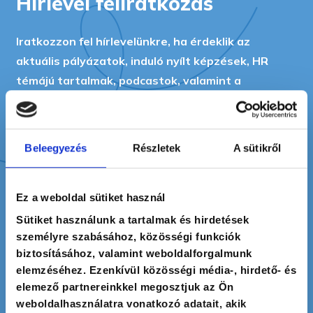
Hírlevél feliratkozás
Iratkozzon fel hírlevelünkre, ha érdeklik az
aktuális pályázatok, induló nyílt képzések, HR
témájú tartalmak, podcastok, valamint a
legfrissebb tréningpiaci trendek. Az AGORA
Intézet havonta egyszer küld a témákban
hírlevelet.
Beleegyezés
Részletek
A sütikről
Ez a weboldal sütiket használ
Sütiket használunk a tartalmak és hirdetések
személyre szabásához, közösségi funkciók
biztosításához, valamint weboldalforgalmunk
elemzéséhez. Ezenkívül közösségi média-, hirdető- és
elemező partnereinkkel megosztjuk az Ön
* A jelölőnégyzet bepipálásával hozzájárulok, hogy az
weboldalhasználatra vonatkozó adatait, akik
adatkezelő a megadott személyes adataimat a GDPR,