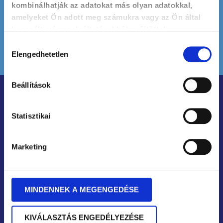
továbbá a saját
adatkezelési tájékoztatójának
kombinálhatják az adatokat más olyan adatokkal,
feltételei szerint kezelje
amelyeket Ön adott meg számukra vagy az Ön által
használt más szolgáltatásokból gyűjtöttek.
FELIRATKOZOM
Hozzájárulás
Elengedhetetlen
kiválasztása
Beállítások
Statisztikai
Marketing
Székhely
1024 Budapest, Keleti Károly utca 8.
MINDENNEK A MEGENGEDÉSE
Kapcsolat
KIVÁLASZTÁS ENGEDÉLYEZÉSE