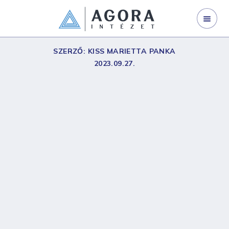
WEBINÁRJAINK
MVM Zrt.
SZERVEZETFEJLESZTÉS
SZERZŐ: KISS MARIETTA PANKA
2023.09.27.
VEZETŐFEJLESZTÉS
VÁLLALATI TRÉNING
I LAND
NYÍLT KÉPZÉS
GINOP 3.2.1-21
KAPCSOLAT
RÓLUNK