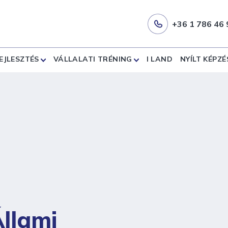
+36 1 786 46 
EJLESZTÉS
VÁLLALATI TRÉNING
I LAND
NYÍLT KÉPZÉ
Állami