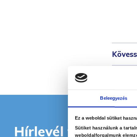
Kövess
Beleegyezés
Ez a weboldal sütiket haszn
Hírlevél feliratkoz
Sütiket használunk a tarta
weboldalforgalmunk elemzé