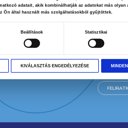
atkozó adatait, akik kombinálhatják az adatokat más olyan 
 Ön által használt más szolgáltatásokból gyűjtöttek.
 aktuális
ájú
Beállítások
Statisztikai
ebb
havonta
* A jelölőn
megadott sz
KIVÁLASZTÁS ENGEDÉLYEZÉSE
MINDEN
adatkezelés
FELIRAT