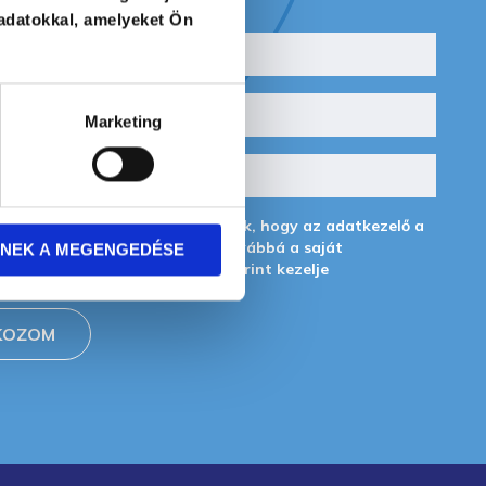
adatokkal, amelyeket Ön
Marketing
égyzet bepipálásával hozzájárulok, hogy az adatkezelő a
emélyes adataimat a GDPR, továbbá a saját
NEK A MEGENGEDÉSE
i tájékoztatójának
feltételei szerint kezelje
KOZOM