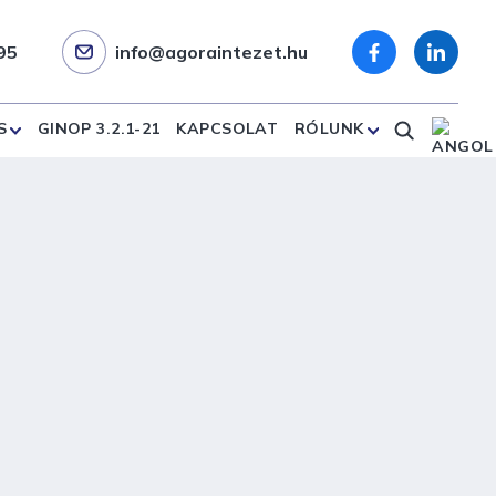
95
info@agoraintezet.hu
S
GINOP 3.2.1-21
KAPCSOLAT
RÓLUNK