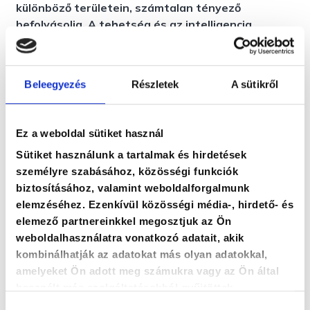
különböző területein, számtalan tényező
befolyásolja. A tehetség és az intelligencia
önmagában nem elég, a nagy teljesítmények
eléréséhez szükség van kitartásra is. Az utóbbi
években sok kutatás foglalkozott egy ehhez
Beleegyezés
Részletek
A sütikről
kapcsolódó személyiségvonással, ami nem más,
mint a grit.
Ez a weboldal sütiket használ
Sütiket használunk a tartalmak és hirdetések
személyre szabásához, közösségi funkciók
biztosításához, valamint weboldalforgalmunk
elemzéséhez. Ezenkívül közösségi média-, hirdető- és
elemező partnereinkkel megosztjuk az Ön
weboldalhasználatra vonatkozó adatait, akik
kombinálhatják az adatokat más olyan adatokkal,
amelyeket Ön adott meg számukra vagy az Ön által
használt más szolgáltatásokból gyűjtöttek.
Hozzájárulás