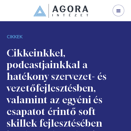
WEBINÁRJAINK
SZERVEZETFEJLESZTÉS
CIKKEK
VEZETŐFEJLESZTÉS
VÁLLALATI TRÉNING
Cikkeinkkel,
podcastjainkkal a
I LAND
hatékony szervezet- és
NYÍLT KÉPZÉS
vezetőfejlesztésben,
GINOP 3.2.1-21
valamint az egyéni és
KAPCSOLAT
csapatot érintő soft
RÓLUNK
skillek fejlesztésében