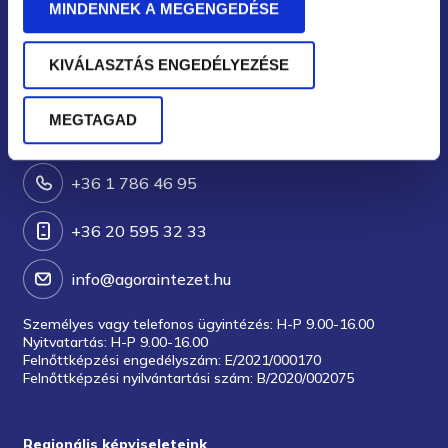
MINDENNEK A MEGENGEDÉSE
Székhely
KIVÁLASZTÁS ENGEDÉLYEZÉSE
1024 Budapest, Keleti Károly utca 8.
MEGTAGAD
Kapcsolat
+36 1 786 46 95
+36 20 595 32 33
info@agoraintezet.hu
Személyes vagy telefonos ügyintézés: H-P 9.00-16.00
Nyitvatartás: H-P 9.00-16.00
Felnőttképzési engedélyszám: E/2021/000170
Felnőttképzési nyilvántartási szám: B/2020/002075
Regionális képviseleteink