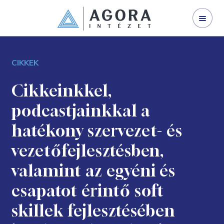
WEBINÁRJAINK
SZERVEZETFEJLESZTÉS
CIKKEK
VEZETŐFEJLESZTÉS
VÁLLALATI TRÉNING
Cikkeinkkel,
podcastjainkkal a
I LAND
hatékony szervezet- és
NYÍLT KÉPZÉS
vezetőfejlesztésben,
GINOP 3.2.1-21
valamint az egyéni és
KAPCSOLAT
csapatot érintő soft
RÓLUNK
skillek fejlesztésében