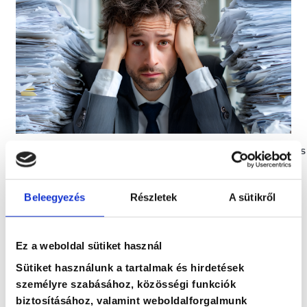
AGILITÁS
JÖVŐFÓKUSZÚ
SZERVEZETFEJLESZTÉS
TANULÁS
TANULÁS
Miért nem használják a
Beleegyezés
Részletek
A sütikről
szervezetek a már megszerzett
tudást?
Ez a weboldal sütiket használ
Sütiket használunk a tartalmak és hirdetések
személyre szabásához, közösségi funkciók
Az elmúlt években kevés olyan nagyvállalat
biztosításához, valamint weboldalforgalmunk
maradt, amely ne fordított volna jelentős